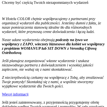
Chcemy być częścią Twoich niezapomnianych wydarzeń
W Hotelu COLOR chętnie współpracujemy z partnerami przy
organizacji wydarzeń dla publiczności. Jesteśmy dumni z faktu, że
nasze pomieszczenia stanowią idealne tło dla różnorodnych
wydarzeń, które przynoszą cenne doświadczenia i łączą ludzi.
Nasze udane wydarzenia obejmują
podcasty na żywo we
współpracy z ZAPO
,
wieczory biznesowe dla kobiet we współpracy
z projektem WOMANUP lub SIT DOWN z Veroniką Cifrovą
Ostrihoňovą
.
Jeśli planujesz zorganizować własne wydarzenie i szukasz
niezawodnego partnera z doświadczeniem i wysokiej jakości
zapleczem, nie wahaj się z nami skontaktować.
Z niecierpliwością czekamy na współpracę z Tobą, aby zrealizować
Twoje pomysły! Skontaktuj się z nami, a wspólnie stworzymy
wyjątkowe wydarzenie dla Twoich gości.
Więcej informacji
Jeśli jesteś zainteresowany, z przyjemnością przygotujemy ofertę
dokładnie według Twoich wymagań i pomysłów. W celu uzyskania