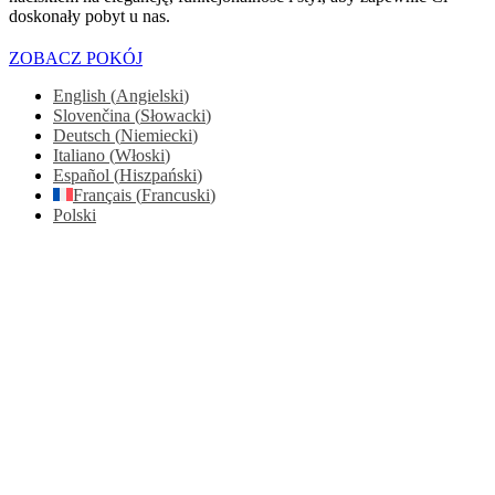
doskonały pobyt u nas.
ZOBACZ POKÓJ
English
(
Angielski
)
Slovenčina
(
Słowacki
)
Deutsch
(
Niemiecki
)
Italiano
(
Włoski
)
Español
(
Hiszpański
)
Français
(
Francuski
)
Polski