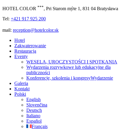
***
HOTEL COLOR
, Pri Starom mýte 1, 831 04 Bratysława
Tel:
+421 917 925 200
mail:
reception@hotelcolor.sk
Hotel
Zakwaterowanie
Restauracja
Eventy
WESELA, UROCZYSTOŚCI I SPOTKANIA
Wydarzenia rozrywkowe lub edukacyjne dla
publiczności
Konferencje, szkolenia i kongresyWydarzenie
Galeria
Kontakt
Polski
English
Slovenčina
Deutsch
Italiano
Español
Français