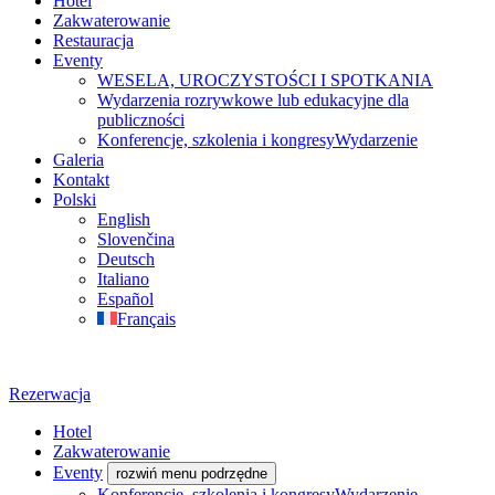
Hotel
Zakwaterowanie
Restauracja
Eventy
WESELA, UROCZYSTOŚCI I SPOTKANIA
Wydarzenia rozrywkowe lub edukacyjne dla
publiczności
Konferencje, szkolenia i kongresyWydarzenie
Galeria
Kontakt
Polski
English
Slovenčina
Deutsch
Italiano
Español
Français
Rezerwacja
Hotel
Zakwaterowanie
Eventy
rozwiń menu podrzędne
Konferencje, szkolenia i kongresyWydarzenie