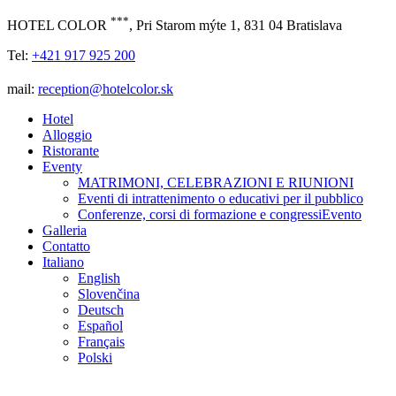
***
HOTEL COLOR
, Pri Starom mýte 1, 831 04 Bratislava
Tel:
+421 917 925 200
mail:
reception@hotelcolor.sk
Hotel
Alloggio
Ristorante
Eventy
MATRIMONI, CELEBRAZIONI E RIUNIONI
Eventi di intrattenimento o educativi per il pubblico
Conferenze, corsi di formazione e congressiEvento
Galleria
Contatto
Italiano
English
Slovenčina
Deutsch
Español
Français
Polski