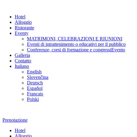
Hotel
Alloggio
Ristorante
Eventy
MATRIMONI, CELEBRAZIONI E RIUNIONI
Eventi di intrattenimento o educativi per il pubblico
Conferenze, corsi di formazione e congressiEvento
Galleria
Contatto
Italiano
English
Slovenčina
Deutsch
Español
Français
Polski
Prenotazione
Hotel
Alloggio