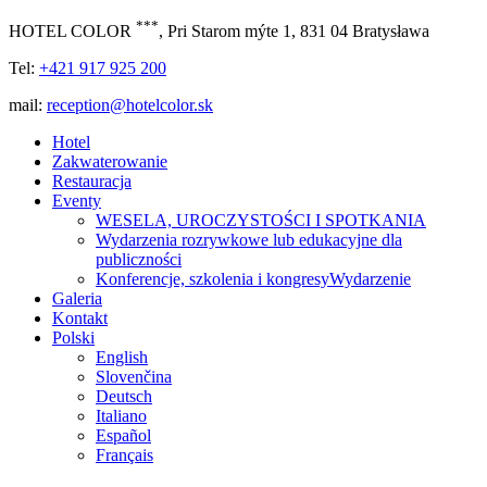
***
HOTEL COLOR
, Pri Starom mýte 1, 831 04 Bratysława
Tel:
+421 917 925 200
mail:
reception@hotelcolor.sk
Hotel
Zakwaterowanie
Restauracja
Eventy
WESELA, UROCZYSTOŚCI I SPOTKANIA
Wydarzenia rozrywkowe lub edukacyjne dla
publiczności
Konferencje, szkolenia i kongresyWydarzenie
Galeria
Kontakt
Polski
English
Slovenčina
Deutsch
Italiano
Español
Français