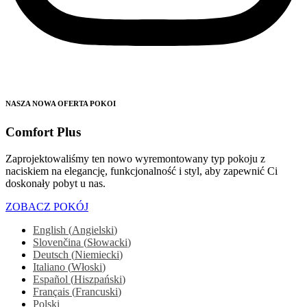
NASZA NOWA OFERTA POKOI
Comfort Plus
Zaprojektowaliśmy ten nowo wyremontowany typ pokoju z
naciskiem na elegancję, funkcjonalność i styl, aby zapewnić Ci
doskonały pobyt u nas.
ZOBACZ POKÓJ
English
(
Angielski
)
Slovenčina
(
Słowacki
)
Deutsch
(
Niemiecki
)
Italiano
(
Włoski
)
Español
(
Hiszpański
)
Français
(
Francuski
)
Polski