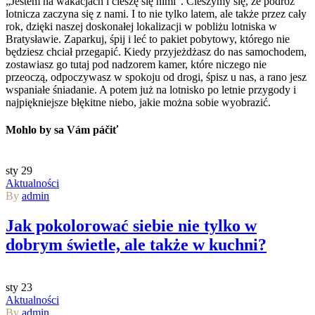
„Jestem na wakacjach i cieszę się nimi”. Cieszymy się, że podróż
lotnicza zaczyna się z nami. I to nie tylko latem, ale także przez cały
rok, dzięki naszej doskonałej lokalizacji w pobliżu lotniska w
Bratysławie. Zaparkuj, śpij i leć to pakiet pobytowy, którego nie
będziesz chciał przegapić. Kiedy przyjeżdżasz do nas samochodem,
zostawiasz go tutaj pod nadzorem kamer, które niczego nie
przeoczą, odpoczywasz w spokoju od drogi, śpisz u nas, a rano jesz
wspaniałe śniadanie. A potem już na lotnisko po letnie przygody i
najpiękniejsze błękitne niebo, jakie można sobie wyobrazić.
Mohlo by sa Vám páčiť
sty
29
Aktualności
By
admin
Jak pokolorować siebie nie tylko w
dobrym świetle, ale także w kuchni?
sty
23
Aktualności
By
admin