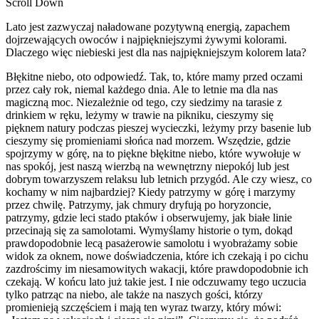
Scroll Down
Lato jest zazwyczaj naładowane pozytywną energią, zapachem
dojrzewających owoców i najpiękniejszymi żywymi kolorami.
Dlaczego więc niebieski jest dla nas najpiękniejszym kolorem lata?
Błękitne niebo, oto odpowiedź. Tak, to, które mamy przed oczami
przez cały rok, niemal każdego dnia. Ale to letnie ma dla nas
magiczną moc. Niezależnie od tego, czy siedzimy na tarasie z
drinkiem w ręku, leżymy w trawie na pikniku, cieszymy się
pięknem natury podczas pieszej wycieczki, leżymy przy basenie lub
cieszymy się promieniami słońca nad morzem. Wszędzie, gdzie
spojrzymy w górę, na to piękne błękitne niebo, które wywołuje w
nas spokój, jest naszą wierzbą na wewnętrzny niepokój lub jest
dobrym towarzyszem relaksu lub letnich przygód. Ale czy wiesz, co
kochamy w nim najbardziej? Kiedy patrzymy w górę i marzymy
przez chwilę. Patrzymy, jak chmury dryfują po horyzoncie,
patrzymy, gdzie leci stado ptaków i obserwujemy, jak białe linie
przecinają się za samolotami. Wymyślamy historie o tym, dokąd
prawdopodobnie lecą pasażerowie samolotu i wyobrażamy sobie
widok za oknem, nowe doświadczenia, które ich czekają i po cichu
zazdrościmy im niesamowitych wakacji, które prawdopodobnie ich
czekają. W końcu lato już takie jest. I nie odczuwamy tego uczucia
tylko patrząc na niebo, ale także na naszych gości, którzy
promienieją szczęściem i mają ten wyraz twarzy, który mówi: