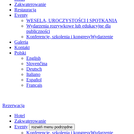
Zakwaterowanie
Restauracja
Eventy
WESELA, UROCZYSTOŚCI I SPOTKANIA
Wydarzenia rozrywkowe lub edukacyjne dla
publiczności
Konferencje, szkolenia i kongresyWydarzenie
Galeria
Kontakt
Polski
English
Slovenčina
Deutsch
Italiano
Español
Français
Rezerwacja
Hotel
Zakwaterowanie
Eventy
rozwiń menu podrzędne
Konferencje, szkolenia i kongresyWydarzenie