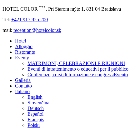
***
HOTEL COLOR
, Pri Starom mýte 1, 831 04 Bratislava
Tel:
+421 917 925 200
mail:
reception@hotelcolor.sk
Hotel
Alloggio
Ristorante
Eventy
MATRIMONI, CELEBRAZIONI E RIUNIONI
Eventi di intrattenimento o educativi per il pubblico
Conferenze, corsi di formazione e congressiEvento
Galleria
Contatto
Italiano
English
Slovenčina
Deutsch
Español
Français
Polski