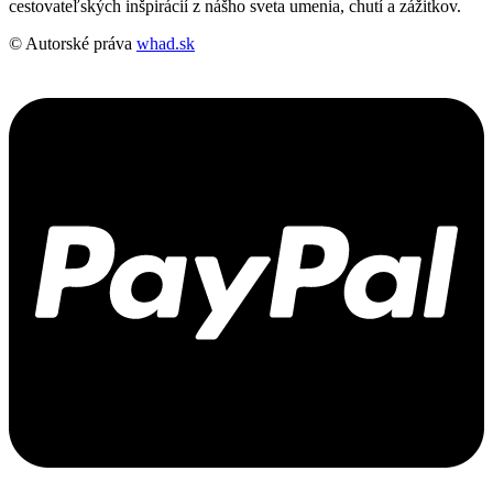
cestovateľských inšpirácií z nášho sveta umenia, chutí a zážitkov.
© Autorské práva
whad.sk