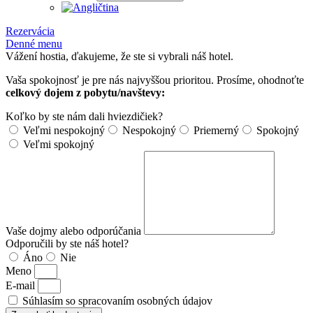
Rezervácia
Denné menu
Vážení hostia, ďakujeme, že ste si vybrali náš hotel.
Vaša spokojnosť je pre nás najvyššou prioritou. Prosíme, ohodnoťte
celkový dojem z pobytu/navštevy:
Koľko by ste nám dali hviezdičiek?
Veľmi nespokojný
Nespokojný
Priemerný
Spokojný
Veľmi spokojný
Vaše dojmy alebo odporúčania
Odporučili by ste náš hotel?
Áno
Nie
Meno
E-mail
Súhlasím so spracovaním osobných údajov