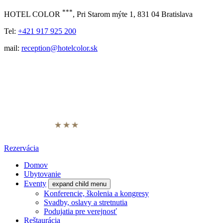
***
HOTEL COLOR
, Pri Starom mýte 1, 831 04 Bratislava
Tel:
+421 917 925 200
mail:
reception@hotelcolor.sk
Rezervácia
Domov
Ubytovanie
Eventy
expand child menu
Konferencie, školenia a kongresy
Svadby, oslavy a stretnutia
Podujatia pre verejnosť
Reštaurácia