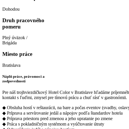
Dohodou
Druh pracovného
pomeru
Plný úväzok /
Brigáda
Miesto práce
Bratislava
Náplň práce, právomoci a
zodpovednosti
Pre náš trojhviezdičkový Hotel Color v Bratislave hľadáme príjemného 
kontakt s ľuďmi, zmysel pre tímovú prácu a chuť rásť v gastronómii.
◆ Obsluha hostí v reštaurácii, na bare a počas eventov (svadby, oslav
◆ Príprava a servírovanie jedál a nápojov podľa štandardov hotela
◆ Príprava priestoru pred zmenou a jeho upratanie po zmene
◆ Práca s pokladničným systémom a vyúčtovanie útraty