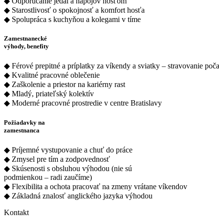
◆ Odporúčanie jedál a nápojov hosťom
◆ Starostlivosť o spokojnosť a komfort hosťa
◆ Spolupráca s kuchyňou a kolegami v tíme
Zamestnanecké
výhody, benefity
◆ Férové prepitné a príplatky za víkendy a sviatky – stravovanie po
◆ Kvalitné pracovné oblečenie
◆ Zaškolenie a priestor na kariérny rast
◆ Mladý, priateľský kolektív
◆ Moderné pracovné prostredie v centre Bratislavy
Požiadavky na
zamestnanca
◆ Príjemné vystupovanie a chuť do práce
◆ Zmysel pre tím a zodpovednosť
◆ Skúsenosti s obsluhou výhodou (nie sú
podmienkou – radi zaučíme)
◆ Flexibilita a ochota pracovať na zmeny vrátane víkendov
◆ Základná znalosť anglického jazyka výhodou
Kontakt