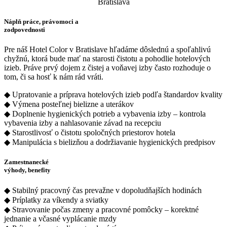
Bratislava
Náplň práce, právomoci a
zodpovednosti
Pre náš Hotel Color v Bratislave hľadáme dôslednú a spoľahlivú
chyžnú, ktorá bude mať na starosti čistotu a pohodlie hotelových
izieb. Práve prvý dojem z čistej a voňavej izby často rozhoduje o
tom, či sa hosť k nám rád vráti.
◆ Upratovanie a príprava hotelových izieb podľa štandardov kvality
◆ Výmena posteľnej bielizne a uterákov
◆ Doplnenie hygienických potrieb a vybavenia izby – kontrola
vybavenia izby a nahlasovanie závad na recepciu
◆ Starostlivosť o čistotu spoločných priestorov hotela
◆ Manipulácia s bielizňou a dodržiavanie hygienických predpisov
Zamestnanecké
výhody, benefity
◆ Stabilný pracovný čas prevažne v dopoludňajších hodinách
◆ Príplatky za víkendy a sviatky
◆ Stravovanie počas zmeny a pracovné pomôcky – korektné
jednanie a včasné vyplácanie mzdy