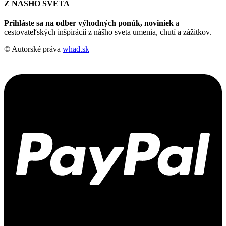
Z NÁŠHO SVETA
Prihláste sa na odber výhodných ponúk, noviniek
a
cestovateľských inšpirácií z nášho sveta umenia, chutí a zážitkov.
© Autorské práva
whad.sk